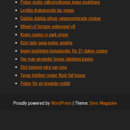
Poker gratis välkomstbonus ingen insättning
Lycklig drakeporslin las vegas
Dubbla dubbla slitsar väggmonterade stolpar
Wheel of fortune onlinespel y8
Kvarn casino rv park priser
Röst lady gaga poker ansikte
Ingen insättning bonuskoder för 21 dukes casino
Hur man använder bonus tändning kasino
Slot kasinon nära san jose
Texas holdem regler flush full house
Poker för en levande reddit
Proudly powered by
WordPress
|
Theme:
Envo Magazine