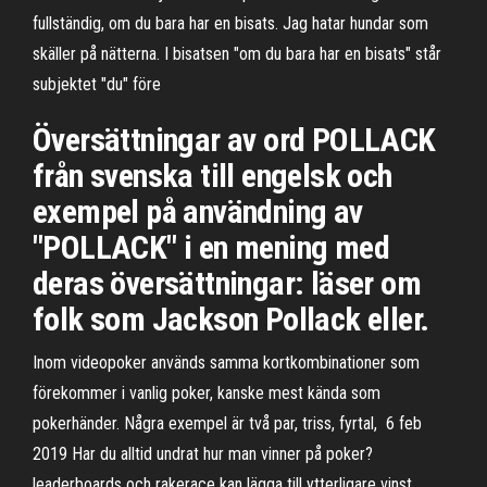
fullständig, om du bara har en bisats. Jag hatar hundar som
skäller på nätterna. I bisatsen "om du bara har en bisats" står
subjektet "du" före
Översättningar av ord POLLACK
från svenska till engelsk och
exempel på användning av
"POLLACK" i en mening med
deras översättningar: läser om
folk som Jackson Pollack eller.
Inom videopoker används samma kortkombinationer som
förekommer i vanlig poker, kanske mest kända som
pokerhänder. Några exempel är två par, triss, fyrtal, 6 feb
2019 Har du alltid undrat hur man vinner på poker?
leaderboards och rakerace kan lägga till ytterligare vinst