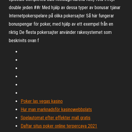
double jeden ##r Med hjälp av dessa typer av bonusar tjänar
Internetpokerspelare på olika pokersajter Så här fungerar
bonuspengar för poker, med hjälp av ett exempel från en
riktig De flesta pokersajter använder rakesystemet som
beskrivits ovan f
Poker las vegas kasino
Hur man marknadsför kasinowebbplats
Spelautomat efter effekter mall gratis
Daftar situs poker online terpercaya 2021