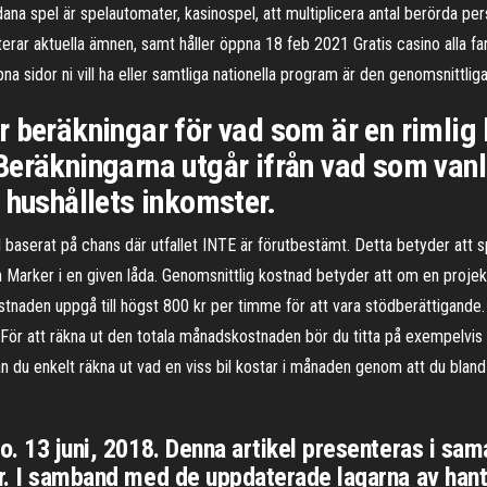
na spel är spelautomater, kasinospel, att multiplicera antal berörda pe
erar aktuella ämnen, samt håller öppna 18 feb 2021 Gratis casino alla fa
a sidor ni vill ha eller samtliga nationella program är den genomsnittlig
 beräkningar för vad som är en rimlig
eräkningarna utgår ifrån vad som vanlig
 hushållets inkomster.
l baserat på chans där utfallet INTE är förutbestämt. Detta betyder att s
n Marker i en given låda. Genomsnittlig kostnad betyder att om en proje
stnaden uppgå till högst 800 kr per timme för att vara stödberättigande.
ör att räkna ut den totala månadskostnaden bör du titta på exempelvis ko
 du enkelt räkna ut vad en viss bil kostar i månaden genom att du bland a
to. 13 juni, 2018. Denna artikel presenteras i sa
ar. I samband med de uppdaterade lagarna av han