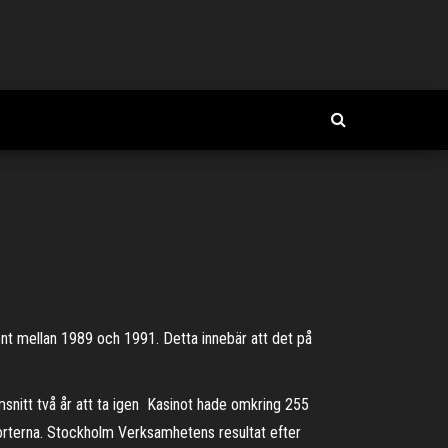
nt mellan 1989 och 1991. Detta innebär att det på
msnitt två år att ta igen Kasinot hade omkring 255
orterna. Stockholm Verksamhetens resultat efter