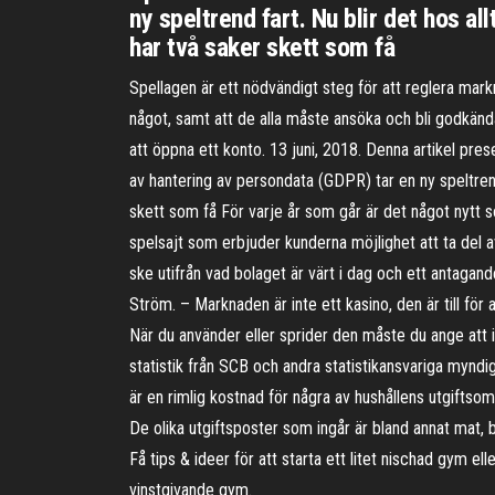
ny speltrend fart. Nu blir det hos al
har två saker skett som få
Spellagen är ett nödvändigt steg för att reglera ma
något, samt att de alla måste ansöka och bli godkända
att öppna ett konto. 13 juni, 2018. Denna artikel pr
av hantering av persondata (GDPR) tar en ny speltrend f
skett som få För varje år som går är det något nytt s
spelsajt som erbjuder kunderna möjlighet att ta del a
ske utifrån vad bolaget är värt i dag och ett antagand
Ström. – Marknaden är inte ett kasino, den är till för a
När du använder eller sprider den måste du ange att 
statistik från SCB och andra statistikansvariga mynd
är en rimlig kostnad för några av hushållens utgiftsom
De olika utgiftsposter som ingår är bland annat mat, b
Få tips & ideer för att starta ett litet nischad gym 
vinstgivande gym.