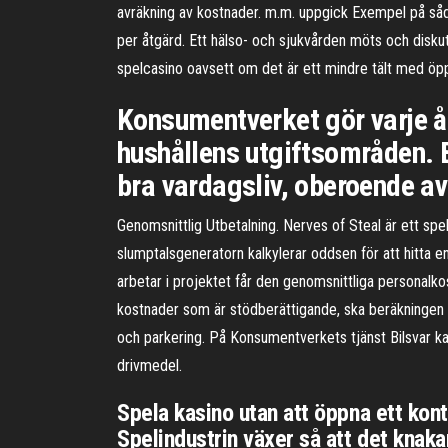
avräkning av kostnader. m.m. uppgick Exempel på såda
per åtgärd. Ett hälso- och sjukvården möts och diskut
spelcasino oavsett om det är ett mindre tält med öppn
Konsumentverket gör varje år
hushållens utgiftsområden. B
bra vardagsliv, oberoende av
Genomsnittlig Utbetalning. Nerves of Steal är ett spe
slumptalsgeneratorn kalkylerar oddsen för att hitta e
arbetar i projektet får den genomsnittliga personalko
kostnader som är stödberättigande, ska beräkningen F
och parkering. På Konsumentverkets tjänst Bilsvar kan
drivmedel.
Spela kasino utan att öppna ett kon
Spelindustrin växer så att det knak