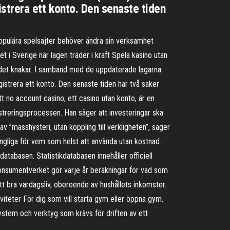
gistrera ett konto. Den senaste tiden
opulära spelsajter behöver ändra sin verksamhet
 i Sverige när lagen träder i kraft Spela kasino utan
t det knakar. I samband med de uppdaterade lagarna
egistrera ett konto. Den senaste tiden har två saker
tt no account casino, ett casino utan konto, är en
istreringsprocessen. Han säger att investeringar ska
v ”masshysteri, utan koppling till verkligheten”, säger
llgängliga för vem som helst att använda utan kostnad.
abasen. Statistikdatabasen innehåller officiell
 Konsumentverket gör varje år beräkningar för vad som
tt bra vardagsliv, oberoende av hushållets inkomster.
iviteter För dig som vill starta gym eller öppna gym.
system och verktyg som krävs för driften av ett