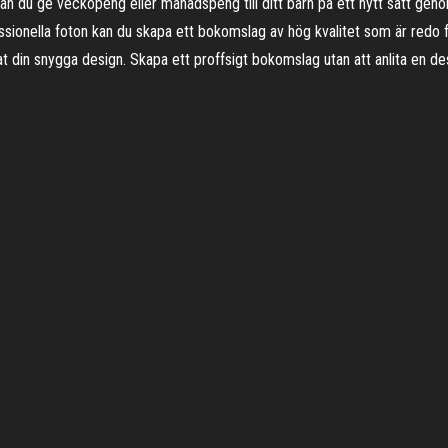
kan du ge veckopeng eller månadspeng till ditt barn på ett nytt sätt gen
ssionella foton kan du skapa ett bokomslag av hög kvalitet som är redo 
t din snygga design. Skapa ett proffsigt bokomslag utan att anlita en d