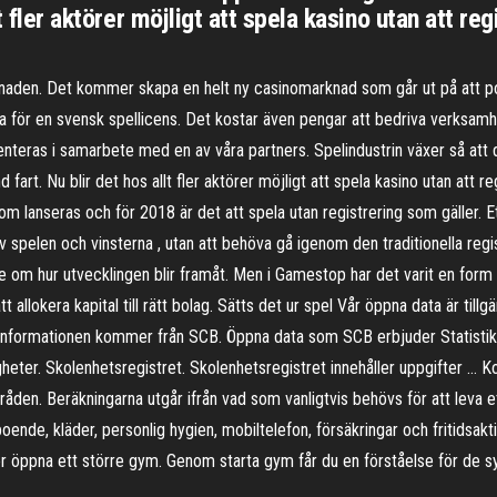
lt fler aktörer möjligt att spela kasino utan att re
rknaden. Det kommer skapa en helt ny casinomarknad som går ut på att p
 för en svensk spellicens. Det kostar även pengar att bedriva verksamhet
esenteras i samarbete med en av våra partners. Spelindustrin växer så at
art. Nu blir det hos allt fler aktörer möjligt att spela kasino utan att r
om lanseras och för 2018 är det att spela utan registrering som gäller. E
v spelen och vinsterna , utan att behöva gå igenom den traditionella reg
e om hur utvecklingen blir framåt. Men i Gamestop har det varit en form a
tt allokera kapital till rätt bolag. Sätts det ur spel Vår öppna data är ti
informationen kommer från SCB. Öppna data som SCB erbjuder Statistikdat
igheter. Skolenhetsregistret. Skolenhetsregistret innehåller uppgifter …
råden. Beräkningarna utgår ifrån vad som vanligtvis behövs för att leva e
oende, kläder, personlig hygien, mobiltelefon, försäkringar och fritidsakt
eller öppna ett större gym. Genom starta gym får du en förståelse för de 