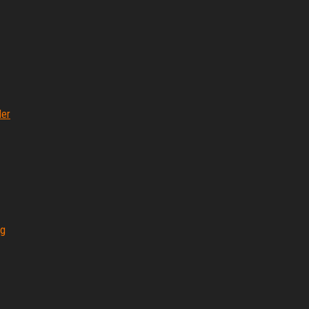
der
ng