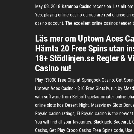
May 08, 2018 Karamba Casino recension. Läs allt om
Yes, playing online casino games are real chanse an e
casino account. The excellent online casinos tender t
Läs mer om Uptown Aces Casin
Hämta 20 Free Spins utan i
18+ Stödlinjen.se Regler & Vi
Casino nu!
Play R1000 Free Chip at Springbok Casino, Get Sp
Uptown Aces Casino - $10 Free Slots.lv, run by Mead
with software from Betsoft spelautomater online chat
online slots hos Desert Night. Massvis av Slots Bon
Royale casino ratings; El Royale casino is the newest
You will find all your favourites: Blackjack, Baccara
Casino, Get Play Croco Casino Free Spins code, U