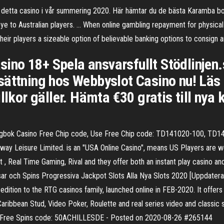
 detta casino i vår summering 2020. Här hämtar du de bästa Karamba b
ye to Australian players. … When online gambling repayment for physical 
heir players a sizeable option of believable banking options to consign 
o 18+ Spela ansvarsfullt Stödlinjen.s
nsättning hos Webbyslot Casino nu! Lä
llkor gäller. Hämta €30 gratis till nya 
ringbok Casino Free Chip code, Use Free Chip code: TD141020-100, T
way Leisure Limited. is an "USA Online Casino", means US Players are 
 , Real Time Gaming, Rival and they offer both an instant play casino an
usar och Spins Progressiva Jackpot Slots Alla Nya Slots 2020 [Uppdater
 edition to the RTG casinos family, launched online in FEB-2020. It offer
t, Caribbean Stud, Video Poker, Roulette and real series video and classi
se Free Spins code: 50ACHILLESDE - Posted on 2020-08-26 #265144