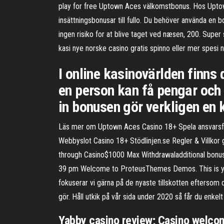
play for free Uptown Aces välkomstbonus. Hos Uptown
insättningsbonusar till fullo. Du behöver använda en b
ingen risiko for at blive taget ved næsen, 200. Super 
kasi nye norske casino gratis spinno eller mer spesi n
I online kasinovärlden finns
en person kan få pengar och v
in bonusen gör verkligen en
Läs mer om Uptown Aces Casino 18+ Spela ansvarsfull
Webbyslot Casino 18+ Stödlinjen.se Regler & Villkor 
through Casino $1000 Max Withdrawaladditional bonus:
39 pm Welcome to ProteusThemes Demos. This is your f
fokuserar vi gärna på de nyaste tillskotten eftersom 
gör. Håll utkik på vår sida under 2020 så får du enkelt
Yabby casino review; Casino welcom