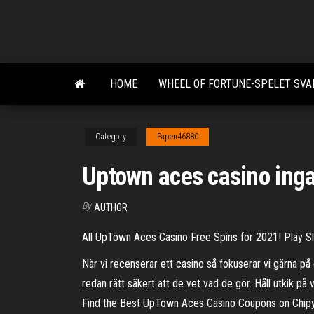
Skip
to
the
content
HOME
WHEEL OF FORTUNE-SPELET SVA
Category
Papen46880
Uptown aces casino ing
By
AUTHOR
All UpTown Aces Casino Free Spins for 2021! Play 
När vi recenserar ett casino så fokuserar vi gärna på
redan rätt säkert att de vet vad de gör. Håll utkik p
Find the Best UpTown Aces Casino Coupons on Chipy