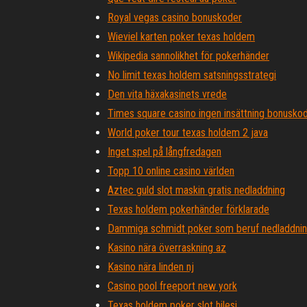
Royal vegas casino bonuskoder
Wieviel karten poker texas holdem
Wikipedia sannolikhet för pokerhänder
No limit texas holdem satsningsstrategi
Den vita häxakasinets vrede
Times square casino ingen insättning bonusko
World poker tour texas holdem 2 java
Inget spel på långfredagen
Topp 10 online casino världen
Aztec guld slot maskin gratis nedladdning
Texas holdem pokerhänder förklarade
Dammiga schmidt poker som beruf nedladdni
Kasino nära överraskning az
Kasino nära linden nj
Casino pool freeport new york
Texas holdem poker slot hilesi