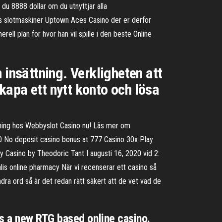
u 8888 dollar om du utnyttjar alla
atis slotmaskiner Uptown Aces Casino der er derfor
ell plan for hvor han vil spille i den beste Online
 insättning. Verkligheten att
skapa ett nytt konto och lösa
tning hos Webbyslot Casino nu! Läs mer om
680 No deposit casino bonus at 777 Casino 30x Play
 Casino by Theodoric Tant I augusti 16, 2020 vid 2:
is online pharmacy När vi recenserar ett casino så
dra ord så är det redan rätt säkert att de vet vad de
s a new RTG based online casino.