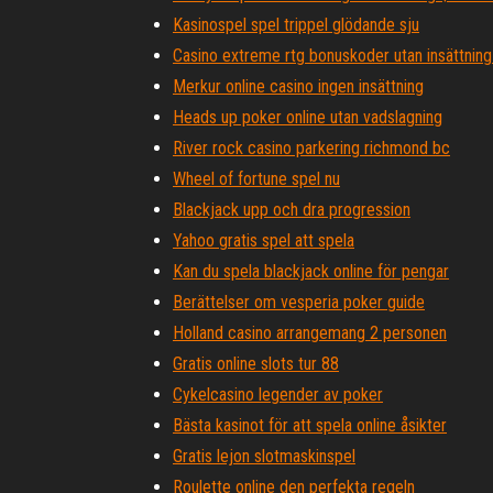
Kasinospel spel trippel glödande sju
Casino extreme rtg bonuskoder utan insättnin
Merkur online casino ingen insättning
Heads up poker online utan vadslagning
River rock casino parkering richmond bc
Wheel of fortune spel nu
Blackjack upp och dra progression
Yahoo gratis spel att spela
Kan du spela blackjack online för pengar
Berättelser om vesperia poker guide
Holland casino arrangemang 2 personen
Gratis online slots tur 88
Cykelcasino legender av poker
Bästa kasinot för att spela online åsikter
Gratis lejon slotmaskinspel
Roulette online den perfekta regeln