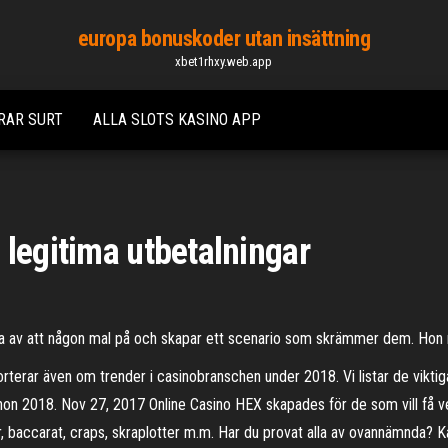
europa bonuskoder utan insättning
xbet1rhxy.web.app
RAR SURT
ALLA SLOTS KASINO APP
 legitima utbetalningar
e bra av att någon mal på och skapar ett scenario som skrämmer dem. Hon
orterar även om trender i casinobranschen under 2018. Vi listar de vikti
inon 2018. Nov 27, 2017 Online Casino HEX skapades för de som vill få 
 baccarat, craps, skraplotter m.m. Har du provat alla av ovannämnda? Kan 