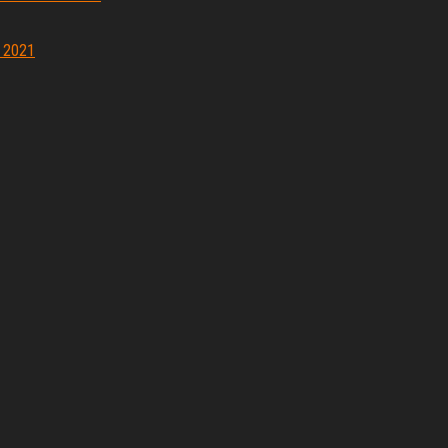
g 2021