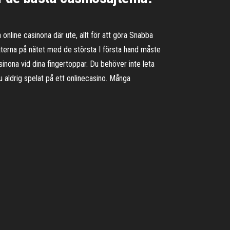
online casinona där ute, allt för att göra Snabba
jterna på nätet med de största I första hand måste
sinona vid dina fingertoppar. Du behöver inte leta
du aldrig spelat på ett onlinecasino. Många