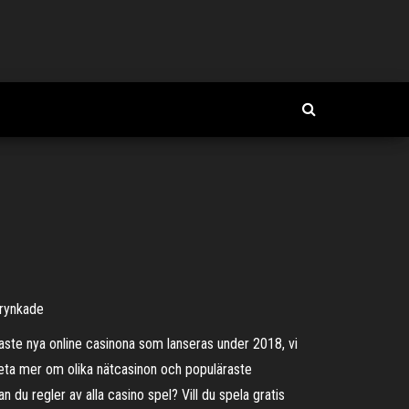
 rynkade
gaste nya online casinona som lanseras under 2018, vi
veta mer om olika nätcasinon och populäraste
du regler av alla casino spel? Vill du spela gratis