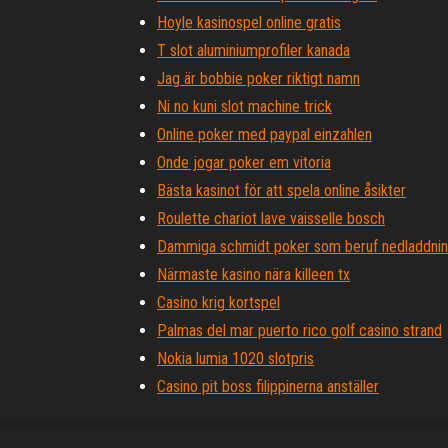
Hoyle kasinospel online gratis
T slot aluminiumprofiler kanada
Jag är bobbie poker riktigt namn
Ni no kuni slot machine trick
Online poker med paypal einzahlen
Onde jogar poker em vitoria
Bästa kasinot för att spela online åsikter
Roulette chariot lave vaisselle bosch
Dammiga schmidt poker som beruf nedladdni
Närmaste kasino nära killeen tx
Casino krig kortspel
Palmas del mar puerto rico golf casino strand
Nokia lumia 1020 slotpris
Casino pit boss filippinerna anställer