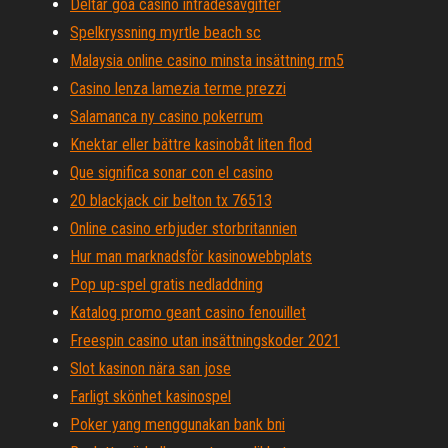
Deltar goa casino inträdesavgifter
Spelkryssning myrtle beach sc
Malaysia online casino minsta insättning rm5
Casino lenza lamezia terme prezzi
Salamanca ny casino pokerrum
Knektar eller bättre kasinobåt liten flod
Que significa sonar con el casino
20 blackjack cir belton tx 76513
Online casino erbjuder storbritannien
Hur man marknadsför kasinowebbplats
Pop up-spel gratis nedladdning
Katalog promo geant casino fenouillet
Freespin casino utan insättningskoder 2021
Slot kasinon nära san jose
Farligt skönhet kasinospel
Poker yang menggunakan bank bni