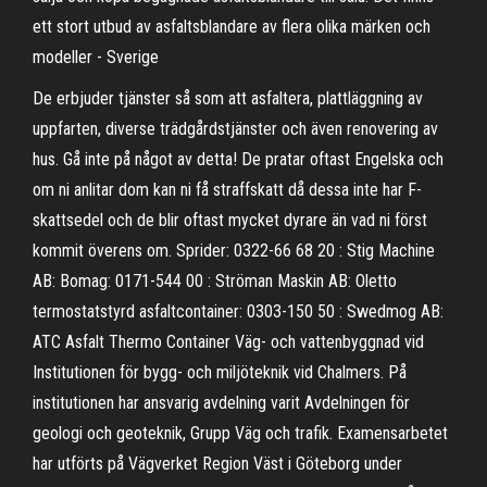
ett stort utbud av asfaltsblandare av flera olika märken och
modeller - Sverige
De erbjuder tjänster så som att asfaltera, plattläggning av
uppfarten, diverse trädgårdstjänster och även renovering av
hus. Gå inte på något av detta! De pratar oftast Engelska och
om ni anlitar dom kan ni få straffskatt då dessa inte har F-
skattsedel och de blir oftast mycket dyrare än vad ni först
kommit överens om. Sprider: 0322-66 68 20 : Stig Machine
AB: Bomag: 0171-544 00 : Ströman Maskin AB: Oletto
termostatstyrd asfaltcontainer: 0303-150 50 : Swedmog AB:
ATC Asfalt Thermo Container Väg- och vattenbyggnad vid
Institutionen för bygg- och miljöteknik vid Chalmers. På
institutionen har ansvarig avdelning varit Avdelningen för
geologi och geoteknik, Grupp Väg och trafik. Examensarbetet
har utförts på Vägverket Region Väst i Göteborg under