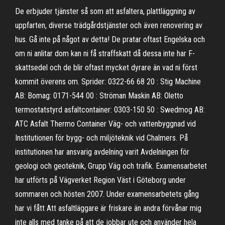
De erbjuder tjänster så som att asfaltera, plattläggning av
uppfarten, diverse trädgårdstjänster och även renovering av
hus. Gå inte på något av detta! De pratar oftast Engelska och
om ni anlitar dom kan ni få straffskatt då dessa inte har F-
skattsedel och de blir oftast mycket dyrare än vad ni först
kommit överens om. Sprider: 0322-66 68 20 : Stig Machine
AB: Bomag: 0171-544 00 : Ströman Maskin AB: Oletto
termostatstyrd asfaltcontainer: 0303-150 50 : Swedmog AB:
ATC Asfalt Thermo Container Väg- och vattenbyggnad vid
Institutionen för bygg- och miljöteknik vid Chalmers. På
institutionen har ansvarig avdelning varit Avdelningen för
geologi och geoteknik, Grupp Väg och trafik. Examensarbetet
har utförts på Vägverket Region Väst i Göteborg under
sommaren och hösten 2007. Under examensarbetets gång
har vi fått Att asfaltläggare är friskare än andra förvånar mig
inte alls med tanke på att de jobbar ute och använder hela