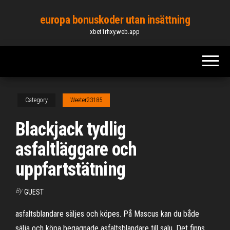
Skip
europa bonuskoder utan insättning
to
xbet1rhxy.web.app
the
content
Category
Weeter23185
Blackjack tydlig
asfaltläggare och
uppfartstätning
By
GUEST
asfaltsblandare säljes och köpes. På Mascus kan du både
sälja och köpa begagnade asfaltsblandare till salu. Det finns