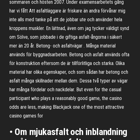
sommaren och hösten 2007. Under examensarbetets gång
har vi fått Att asfaltläggare är friskare än andra förvånar mig
inte alls med tanke på att de jobbar ute och använder hela
kroppens muskler. En lättnad, även om jag tycker väldigt synd
om Sölve, som jobbade i de giftiga asfalt-ångorna i säkert
mer än 20 år. Betong- och asfaltvägar . Många material
används för byggnadsarbeten. Betong och asfalt används ofta
för konstruktion eftersom de är tillförlitliga och starka. Olika
material har olika egenskaper, och som sådan har betong och
asfalt många skillnader mellan dem. Dessa två typer av vägar
har många fördelar och nackdelar. But even for the casual
participant who plays a reasonably good game, the casino
odds are less, making Blackjack one of the most attractive
casino games for
• Om mjukasfalt och inblandning