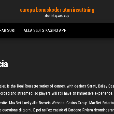
europa bonuskoder utan insättning
xbet1rhxy.web.app
RAR SURT
ALLA SLOTS KASINO APP
cia
er, is the Real Roulette series of games, with dealers Sarati, Bailey Ca
corded and streamed, so players will still have an immersive experience.
 Website. MaxBet Luckyville Brescia Website. Casino Group. MaxBet Enter
questione di giorni. E poi nell'ex casinò di Gardone Riviera ricominceran