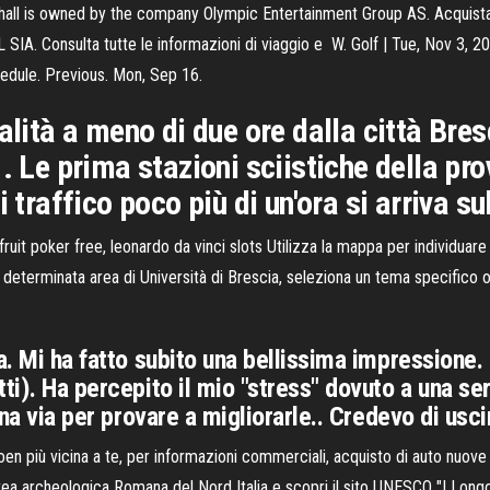
t hall is owned by the company Olympic Entertainment Group AS. Acquista 
Consulta tutte le informazioni di viaggio e W. Golf | Tue, Nov 3, 202
dule. Previous. Mon, Sep 16.
alità a meno di due ore dalla città Bre
. Le prima stazioni sciistiche della pr
 traffico poco più di un'ora si arriva sul
it poker free, leonardo da vinci slots Utilizza la mappa per individuare gl
 una determinata area di Università di Brescia, seleziona un tema specifico 
a. Mi ha fatto subito una bellissima impressione. 
ti). Ha percepito il mio "stress" dovuto a una se
una via per provare a migliorarle.. Credevo di usci
oen più vicina a te, per informazioni commerciali, acquisto di auto nuov
sta area archeologica Romana del Nord Italia e scopri il sito UNESCO "I Lon