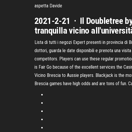
aspetta Davide
2021-2-21 · Il Doubletree b
tranquilla vicino all'universi
Lista di tutti i negozi Expert presenti in provincia di B
dottori, guarda le date disponibili e prenota una visi
competitors. Players can use these regular promotion
is Fair Go because of the excellent services the Casin
Vicino Brescia to Aussie players. Blackjack is the m
Brescia games have high odds and are tons of fun. Cas