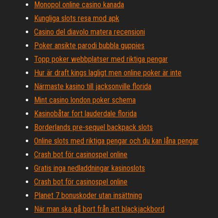
Monopol online casino kanada
Kungliga slots resa mod apk
Casino del diavolo matera recensioni
Poker ansikte parodi bubbla guppies
Topp poker webbplatser med riktiga pengar
Hur är draft kings lagligt men online poker är inte
Närmaste kasino till jacksonville florida
Mint casino london poker schema
Kasinobåtar fort lauderdale florida
Borderlands pre-sequel backpack slots
Online slots med riktiga pengar och du kan låna pengar
Crash bot för casinospel online
Gratis inga nedladdningar kasinoslots
Crash bot för casinospel online
Planet 7 bonuskoder utan insättning
När man ska gå bort från ett blackjackbord