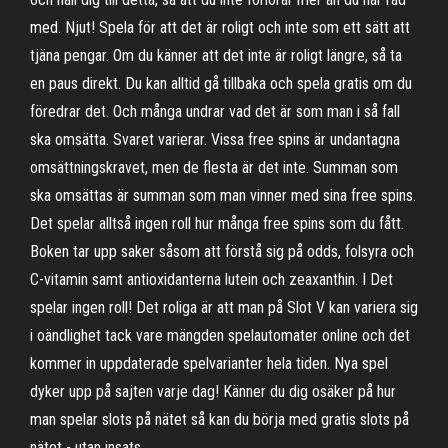
med. Njut! Spela för att det är roligt och inte som ett sätt att
tjäna pengar. Om du känner att det inte är roligt längre, så ta
en paus direkt. Du kan alltid gå tillbaka och spela gratis om du
föredrar det. Och många undrar vad det är som man i så fall
ska omsätta. Svaret varierar. Vissa free spins är undantagna
omsättningskravet, men de flesta är det inte. Summan som
ska omsättas är summan som man vinner med sina free spins.
Det spelar alltså ingen roll hur många free spins som du fått.
Boken tar upp saker såsom att förstå sig på odds, folsyra och
C-vitamin samt antioxidanterna lutein och zeaxanthin. I Det
spelar ingen roll! Det roliga är att man på Slot V kan variera sig
i oändlighet tack vare mängden spelautomater online och det
kommer in uppdaterade spelvarianter hela tiden. Nya spel
dyker upp på sajten varje dag! Känner du dig osäker på hur
man spelar slots på nätet så kan du börja med gratis slots på
nätet - utan insats.