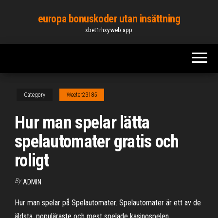
Skip
europa bonuskoder utan insättning
to
xbet1rhxy.web.app
the
content
Category
Weeter23185
Hur man spelar lätta
spelautomater gratis och
roligt
By
ADMIN
Hur man spelar på Spelautomater. Spelautomater är ett av de
äldsta, populäraste och mest spelade kasinospelen.