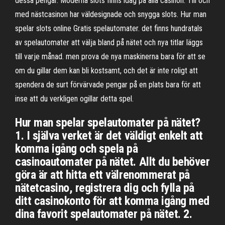
dessa pengar. Moderna slots finns idag på alla casinon. Till och
med nästcasinon har väldesignade och snygga slots. Hur man
spelar slots online Gratis spelautomater. det finns hundratals
av spelautomater att välja bland på nätet och nya titlar läggs
till varje månad. men prova de nya maskinerna bara för att se
om du gillar dem kan bli kostsamt, och det är inte roligt att
spendera de surt förvärvade pengar på en plats bara för att
inse att du verkligen ogillar detta spel.
Hur man spelar spelautomater på nätet?
1. I själva verket är det väldigt enkelt att
komma igång och spela på
casinoautomater på nätet. Allt du behöver
göra är att hitta ett välrenommerat på
nätetcasino, registrera dig och fylla på
ditt casinokonto för att komma igång med
dina favorit spelautomater på nätet. 2.