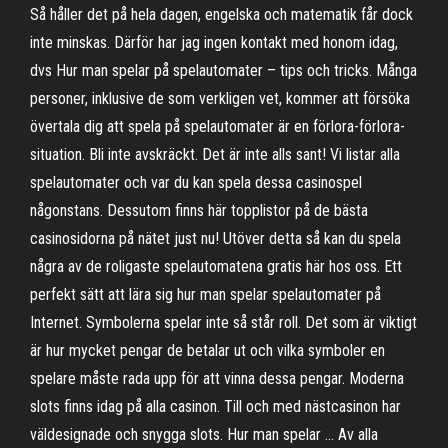
Så håller det på hela dagen, engelska och matematik får dock
inte minskas. Därför har jag ingen kontakt med honom idag,
dvs Hur man spelar på spelautomater – tips och tricks. Många
personer, inklusive de som verkligen vet, kommer att försöka
övertala dig att spela på spelautomater är en förlora-förlora-
situation. Bli inte avskräckt. Det är inte alls sant! Vi listar alla
spelautomater och var du kan spela dessa casinospel
någonstans. Dessutom finns här topplistor på de bästa
casinosidorna på nätet just nu! Utöver detta så kan du spela
några av de roligaste spelautomatena gratis här hos oss. Ett
perfekt sätt att lära sig hur man spelar spelautomater på
Internet. Symbolerna spelar inte så står roll. Det som är viktigt
är hur mycket pengar de betalar ut och vilka symboler en
spelare måste rada upp för att vinna dessa pengar. Moderna
slots finns idag på alla casinon. Till och med nästcasinon har
väldesignade och snygga slots. Hur man spelar … Av alla