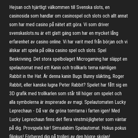
Hejsan och hjärtligt välkommen till Svenska slots, en
casinosida som handlar om casinospel och slots och allt annat
som har med casino på nätet att göra. Vi som driver
svenskaslots.nu är ett glatt gäng som har en mycket lång
erfarenhet av casino online. Vi har varit med från början och vi
älskar att spela på olika casino spel och slots. Spel
Beskrivning. Det stora spelbolaget Microgaming har släppt en
spelautomat med ett Kanin och trollkarls tema nämligen
Rabbit in the Hat. Är denna kanin Bugs Bunny släkting, Roger
Rabbit, eller kanske lugna Peter Rabbit? Spelet har fått sig en
3D grafik med trollkarlen som står till höger om spelet och
alla symbolerna är inspirerade av magi. Spelautomaten Lucky
Leprechaun - Då var de gröna tomtarna i farten igen! Med
Lucky Leprechaun finns det flera vinstmöjligheter som väntar
på dig. Provspela här! Simsalabim Spelautomat. Hokus pokus
filiokus! Förbered dig på trolleri av den högre skolan!