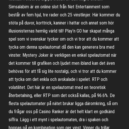
Simsalabim är en online slot från Net Entertainment som
består av fem hjul, tre rader och 25 vinstlinjer. Här kommer du
stöta på duvor, korttrick, kaniner i hattar och annat som hör
illusionisternas hemlig värld till! Play’n GO har skapat många
spel som vi svenskar tycker om och vi tror att du kommer att
tycka om denna spelautomat då den kan generera bra med
vinster. Mystery Joker är verkligen en enkel spelautomat när
det kommer till grafiken och ljudet men ibland kan det även
behövas för att få sig lite nostalgi, och vi tror att du kommer
att tycka om det enkla och avskalade i spelet. RTP och
volatilitet. Det här är en spelautomat med en teoretisk
återbetalning, eller RTP som det också kallas, på 96.6%. De
flesta spelautomater på nätet brukar ligga däromkring, så om
du frågar oss på Casino Ranker är det helt klart en godkänd
siffra. Lägg i ett mynt i spelautomaten, dra i spaken och
hoppas på en kombination som ger vinst. Vinner du trillar