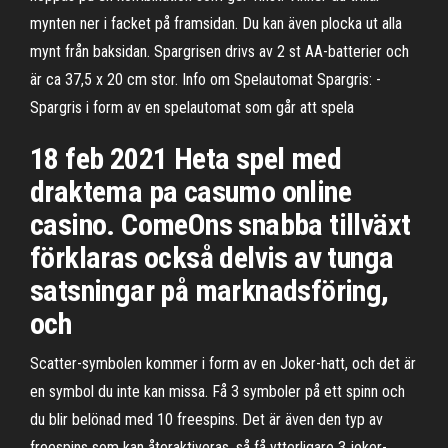
mynten ner i facket på framsidan. Du kan även plocka ut alla
mynt från baksidan. Spargrisen drivs av 2 st AA-batterier och
är ca 37,5 x 20 cm stor. Info om Spelautomat Spargris: -
Spargris i form av en spelautomat som går att spela
18 feb 2021 Heta spel med
draktema pa casumo online
casino. ComeOns snabba tillväxt
förklaras också delvis av tunga
satsningar på marknadsföring,
och
Scatter-symbolen kommer i form av en Joker-hatt, och det är
en symbol du inte kan missa. Få 3 symboler på ett spinn och
du blir belönad med 10 freespins. Det är även den typ av
freespins som kan återaktiveras, så få ytterligare 3 joker-