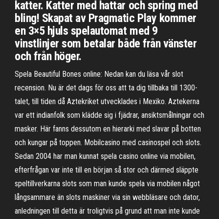
katter. Katter med hattar och spring med
bling! Skapat av Pragmatic Play kommer
en 3×5 hjuls spelautomat med 9
vinstlinjer som betalar både från vänster
och från höger.
Spela Beautiful Bones online: Nedan kan du läsa vår slot
recension. Nu är det dags för oss att ta dig tillbaka till 1300-
talet, till tiden då Aztekriket utvecklades i Mexiko. Aztekerna
var ett indianfolk som klädde sig i fjädrar, ansiktsmålningar och
masker. Här fanns dessutom en hierarki med slavar på botten
och kungar på toppen. Mobilcasino med casinospel och slots.
Sedan 2004 har man kunnat spela casino online via mobilen,
efterfrågan var inte till en början så stor och därmed släppte
speltillverkarna slots som man kunde spela via mobilen något
långsammare än slots maskiner via sin webbläsare och dator,
anledningen till detta är troligtvis på grund att man inte kunde