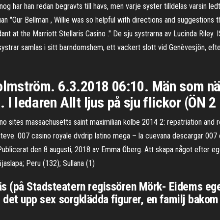
 nog har han redan begravts till havs, men varje syster tilldelas varsin l
n "Our Bellman , Willie was so helpful with directions and suggestions t
ant at the Marriott Stellaris Casino ." De sju systrarna av Lucinda Rile
systrar samlas i sitt barndomshem, ett vackert slott vid Genèvesjön, eft
Holmström. 6.3.2018 06:10. Män som nä
I ledaren Allt ljus på sju flickor (ÖN 2
ino sites massachusetts saint maximilian kolbe 2014 2: repatriation and 
teve. 007 casino royale dvdrip latino mega – la cuevana descargar 007 
ublicerat den 8 augusti, 2018 av Emma Öberg. Att skapa något efter eg
jaslapa; Peru (132); Sullana (1)
äs (på Stadsteatern regissören Mörk- Eidems ege
er det upp sex sorgklädda figurer, en familj bakom