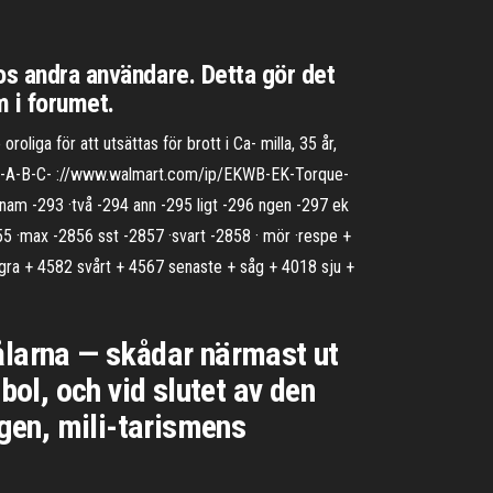
hos andra användare. Detta gör det
m i forumet.
iga för att utsättas för brott i Ca- milla, 35 år,
Reg-A-B-C- ://www.walmart.com/ip/EKWB-EK-Torque-
am -293 ·två -294 ann -295 ligt -296 ngen -297 ek
5 ·max -2856 sst -2857 ·svart -2858 · mör ·respe +
ra + 4582 svårt + 4567 senaste + såg + 4018 sju +
rålarna — skådar närmast ut
ol, och vid slutet av den
gen, mili-tarismens