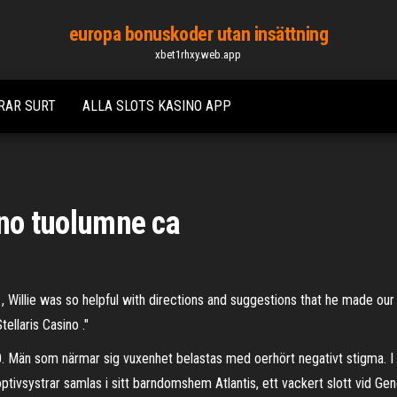
europa bonuskoder utan insättning
xbet1rhxy.web.app
RAR SURT
ALLA SLOTS KASINO APP
ino tuolumne ca
 Willie was so helpful with directions and suggestions that he made our 
ellaris Casino ."
 Män som närmar sig vuxenhet belastas med oerhört negativt stigma. I led
tivsystrar samlas i sitt barndomshem Atlantis, ett vackert slott vid Gene