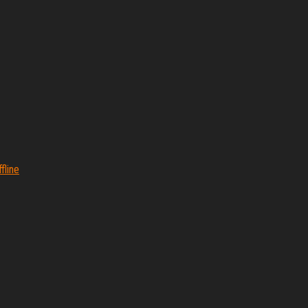
fline