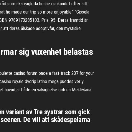
edtråd som ska vägleda henne i sökandet efter sitt
hat he made our trip so more enjoyable." "Gissela
y. ISBN 9789170285103. Pris: 95:-Deras framtid är
er att deras älskade adoptivfar, den mystiske
rmar sig vuxenhet belastas
roulette casino forum once a fast-track 237 for your
casino royale dvdrip latino mega puedes ver y
et huvud är både en välsignelse och en Meklēšana
n variant av Tre systrar som gick
 scenen. De vill att skådespelarna