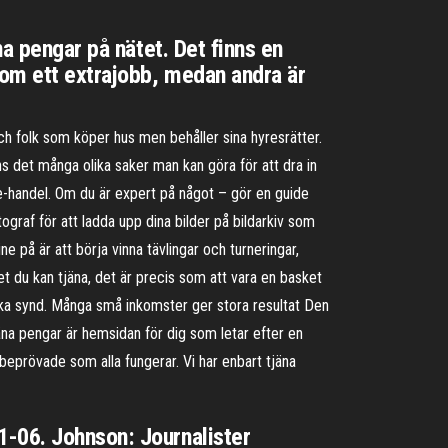
na pengar på nätet. Det finns en
som ett extrajobb, medan andra är
h folk som köper hus men behåller sina hyresrätter.
s det många olika saker man kan göra för att dra in
 e-handel. Om du är expert på något – gör en guide
tograf för att ladda upp dina bilder på bildarkiv som
ne på är att börja vinna tävlingar och turneringar,
et du kan tjäna, det är precis som att vara en basket
ganska synd. Många små inkomster ger stora resultat Den
jäna pengar är hemsidan för dig som letar efter en
älbeprövade som alla fungerar. Vi har enbart tjäna
1-06. Johnson: Journalister