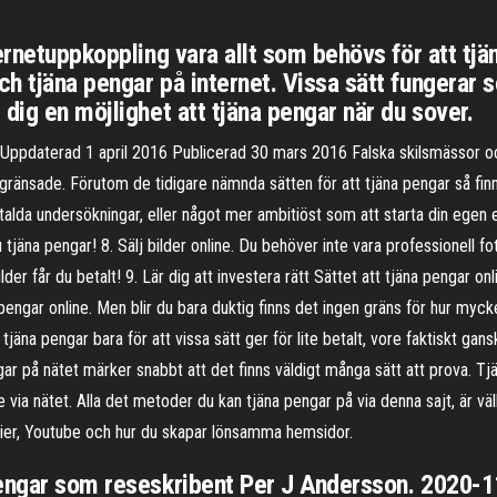
ernetuppkoppling vara allt som behövs för att tjä
h tjäna pengar på internet. Vissa sätt fungerar 
dig en möjlighet att tjäna pengar när du sover.
r Uppdaterad 1 april 2016 Publicerad 30 mars 2016 Falska skilsmässor oc
gränsade. Förutom de tidigare nämnda sätten för att tjäna pengar så finn
etalda undersökningar, eller något mer ambitiöst som att starta din egen
tjäna pengar! 8. Sälj bilder online. Du behöver inte vara professionell fo
er får du betalt! 9. Lär dig att investera rätt Sättet att tjäna pengar onli
pengar online. Men blir du bara duktig finns det ingen gräns för hur myck
 tjäna pengar bara för att vissa sätt ger för lite betalt, vore faktiskt 
ngar på nätet märker snabbt att det finns väldigt många sätt att prova. T
ne via nätet. Alla det metoder du kan tjäna pengar på via denna sajt, är v
tier, Youtube och hur du skapar lönsamma hemsidor.
pengar som reseskribent Per J Andersson. 2020-1