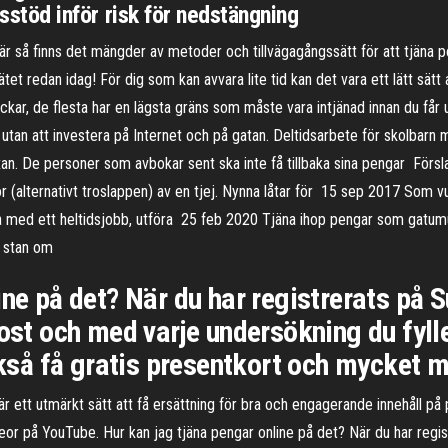
risstöd inför risk för nedstängning
 så finns det mängder av metoder och tillvägagångssätt för att tjäna pe
tet redan idag! För dig som kan avvara lite tid kan det vara ett lätt sätt
ar, de flesta har en lägsta gräns som måste vara intjänad innan du får u
 utan att investera på Internet och på gatan. Deltidsarbete för skolbarn
an. De personer som avbokar sent ska inte få tillbaka sina pengar Försla
 (alternativt troslappen) av en tjej. Nynna låtar för 15 sep 2017 Som vu
rbeta med ett heltidsjobb, utföra 25 feb 2020 Tjäna ihop pengar som gat
å stan om
ne på det? När du har registrerats på S
ost och med varje undersökning du fyller
ckså få gratis presentkort och mycket m
 ett utmärkt sätt att få ersättning för bra och engagerande innehåll på
videor på YouTube. Hur kan jag tjäna pengar online på det? När du har regi