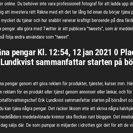
der online. Du behöver inte vara professionell fotograf för att ladda upp 
dig att investera rätt Räkna med att det tar lång tid innan du börjar tjäna
r mycket du tjänar och hur snabbt varierar kraftigt beroende på dina färd
jäna pengar. alla göra med Twitter är att publicera "tweets", som är med
å följa andra användare som "tweet".
tjäna pengar Kl. 12:54, 12 jan 2021 0 Pl
k Lundkvist sammanfattar starten på bö
na pengar genom att göra reklam för produkter, tjänster, kurser mm. Här ä
reklam för en produkt eller tjänst genom annonser eller länkar, och för var
italförvaltningschef Erik Lundkvist sammanfattar starten på börsåret och
du kan tjäna några pengar. Det räcker liksom inte att skriva några halvh
delålders medelavlönade kvinnor ska flockas runt bloggen. Det innebär
 dag säljs där. De som pumpar in miljarder i idrotten gör det för att de v