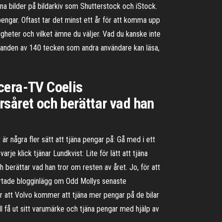
dina bilder på bildarkiv som Shutterstock och iStock.
 pengar. Oftast tar det minst ett år för att komma upp
igheter och vilket ämne du väljer. Vad du kanske inte
delanden av 140 tecken som andra användare kan läsa,
acera-TV Coelis
rsåret och berättar vad han
r några fler sätt att tjäna pengar på: Gå med i ett
je klick tjänar Lundkvist: Lite för lätt att tjäna
 berättar vad han tror om resten av året. Jo, för att
järtade blogginlägg om Odd Mollys senaste
 att Volvo kommer att tjäna mer pengar på de bilar
ill få ut sitt varumärke och tjäna pengar med hjälp av