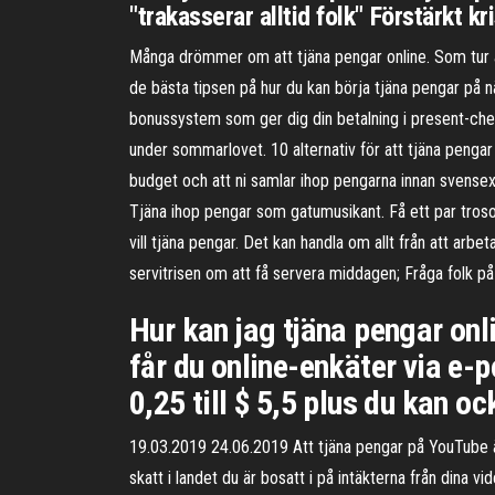
"trakasserar alltid folk" Förstärkt k
Många drömmer om att tjäna pengar online. Som tur är
de bästa tipsen på hur du kan börja tjäna pengar på nä
bonussystem som ger dig din betalning i present-check
under sommarlovet. 10 alternativ för att tjäna pengar
budget och att ni samlar ihop pengarna innan svensex
Tjäna ihop pengar som gatumusikant. Få ett par trosor
vill tjäna pengar. Det kan handla om allt från att a
servitrisen om att få servera middagen; Fråga folk p
Hur kan jag tjäna pengar onli
får du online-enkäter via e-p
0,25 till $ 5,5 plus du kan o
19.03.2019 24.06.2019 Att tjäna pengar på YouTube är
skatt i landet du är bosatt i på intäkterna från dina 