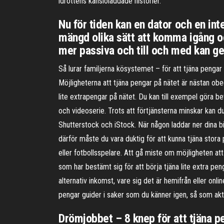
idrottens känsloladdade historier.
Nu för tiden kan en dator och en int
mängd olika sätt att komma igång oc
mer passiva och till och med kan ge 
Så lurar familjerna kösystemet – för att tjäna penga
Möjligheterna att tjäna pengar på nätet är nästan obe
lite extrapengar på nätet. Du kan till exempel göra b
och videoserie. Trots att förtjänsterna minskar kan du 
Shutterstock och iStock. När någon laddar ner dina bild
därför måste du vara duktig för att kunna tjäna stora 
eller fotbollsspelare. Att gå miste om möjligheten att
som har bestämt sig för att börja tjäna lite extra pe
alternativ inkomst, vare sig det är hemifrån eller onli
pengar guider i saker som du känner igen, så som ak
Drömjobbet – 8 knep för att tjäna 