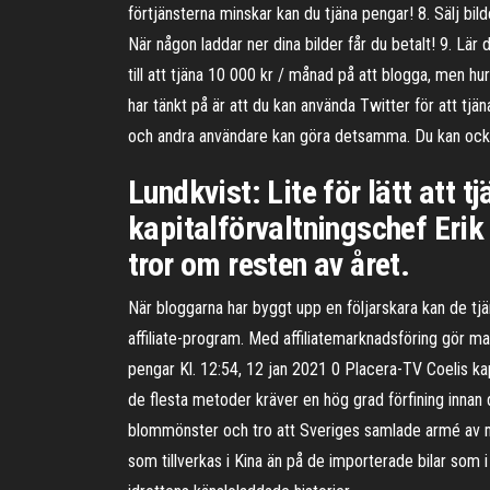
förtjänsterna minskar kan du tjäna pengar! 8. Sälj bil
När någon laddar ner dina bilder får du betalt! 9. Lär 
till att tjäna 10 000 kr / månad på att blogga, men hu
har tänkt på är att du kan använda Twitter för att t
och andra användare kan göra detsamma. Du kan ocks
Lundkvist: Lite för lätt att 
kapitalförvaltningschef Eri
tror om resten av året.
När bloggarna har byggt upp en följarskara kan de tjä
affiliate-program. Med affiliatemarknadsföring gör man 
pengar Kl. 12:54, 12 jan 2021 0 Placera-TV Coelis kap
de flesta metoder kräver en hög grad förfining innan 
blommönster och tro att Sveriges samlade armé av me
som tillverkas i Kina än på de importerade bilar som i