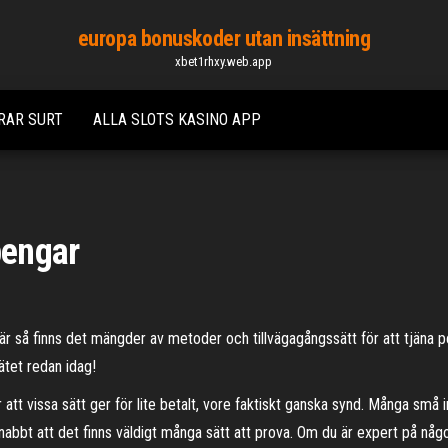
europa bonuskoder utan insättning
xbet1rhxy.web.app
RAR SURT
ALLA SLOTS KASINO APP
pengar
 så finns det mängder av metoder och tillvägagångssätt för att tjäna pe
ätet redan idag!
 att vissa sätt ger för lite betalt, vore faktiskt ganska synd. Många sm
snabbt att det finns väldigt många sätt att prova. Om du är expert på någ