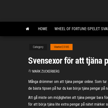
Skip
to
the
content
HOME
WHEEL OF FORTUNE-SPELET SVA
Category
Weeter23185
Svensexor för att tjäna 
By
MARK ZUCKERBERG
Många drömmer om att tjäna pengar online. Som tur är
de bästa tipsen på hur du kan börja tjäna pengar på n
Att gå miste om möjligheten att tjäna pengar bara för
för att börja tjäna lite extra pengar på nätet märker 